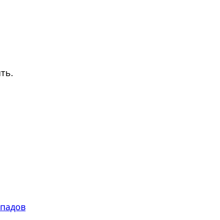
ть.
опадов