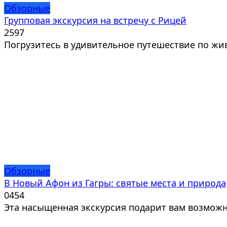
Обзорные
Групповая экскурсия на встречу с Рицей
2
597
Погрузитесь в удивительное путешествие по ж
Обзорные
В Новый Афон из Гагры: святые места и природа
0
454
Эта насыщенная экскурсия подарит вам возможн