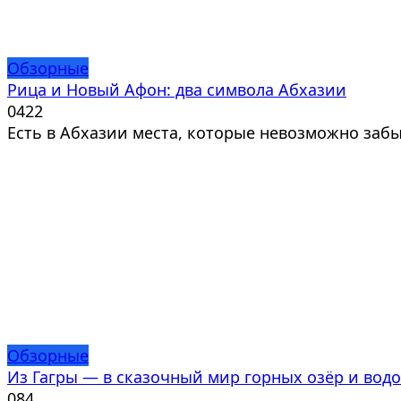
Обзорные
Рица и Новый Афон: два символа Абхазии
0
422
Есть в Абхазии места, которые невозможно забы
Обзорные
Из Гагры — в сказочный мир горных озёр и вод
0
84