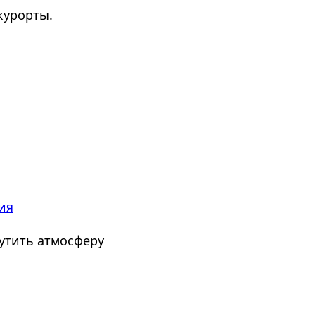
курорты.
ия
утить атмосферу