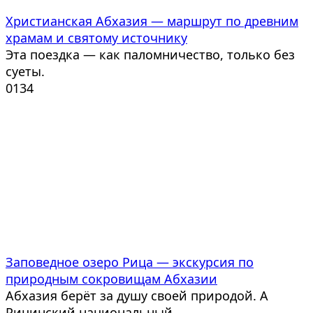
Христианская Абхазия — маршрут по древним
храмам и святому источнику
Эта поездка — как паломничество, только без
суеты.
0
134
Заповедное озеро Рица — экскурсия по
природным сокровищам Абхазии
Абхазия берёт за душу своей природой. А
Рицинский национальный