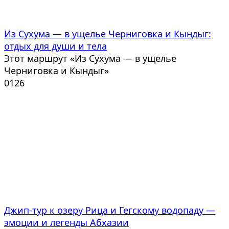
Из Сухума — в ущелье Черниговка и Кындыг:
отдых для души и тела
Этот маршрут «Из Сухума — в ущелье
Черниговка и Кындыг»
0
126
Джип-тур к озеру Рица и Гегскому водопаду —
эмоции и легенды Абхазии